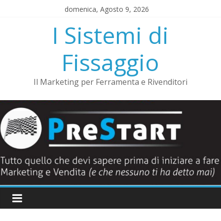
Salta
domenica, Agosto 9, 2026
al
I Sistemi di
contenuto
Fissaggio
Il Marketing per Ferramenta e Rivenditori