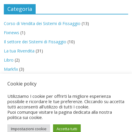
Categoria
Corso di Vendita dei Sistemi di Fissaggio
(13)
Fixnews
(1)
Il settore dei Sistemi di Fissaggio
(10)
La tua Rivendita
(31)
Libro
(2)
Markfix
(3)
PreStart
(8)
Cookie policy
Special Report
(2)
Utilizziamo I cookie per offrirti la migliore esperienza
possibile e ricordare le tue preferenze. Cliccando su accetta
tutti acconsenti all'utilizzo di tutti I cookie.
Puoi comunque visitare la pagina dedicata alla nostra
politica sui cookie.
Copyright © 2026
I Sistemi di Fissaggio
. Tutti i diritti riservati.
Tema:
ColorMag
di ThemeGrill. Powered by
WordPress
.
Impostazioni cookie
Accetta tutti