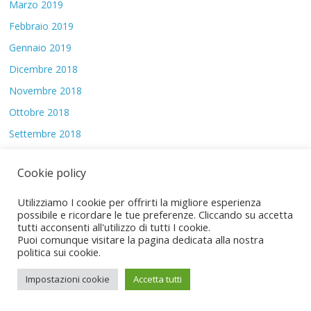
Marzo 2019
Febbraio 2019
Gennaio 2019
Dicembre 2018
Novembre 2018
Ottobre 2018
Settembre 2018
Agosto 2018
Cookie policy
Luglio 2018
Giugno 2018
Utilizziamo I cookie per offrirti la migliore esperienza
possibile e ricordare le tue preferenze. Cliccando su accetta
Maggio 2018
tutti acconsenti all'utilizzo di tutti I cookie.
Puoi comunque visitare la pagina dedicata alla nostra
Aprile 2018
politica sui cookie.
Marzo 2018
Impostazioni cookie
Accetta tutti
Febbraio 2018
Gennaio 2018