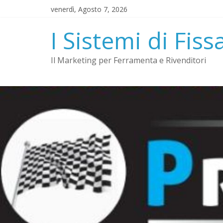
Salta
venerdì, Agosto 7, 2026
al
contenuto
I Sistemi di Fiss
Il Marketing per Ferramenta e Rivenditori