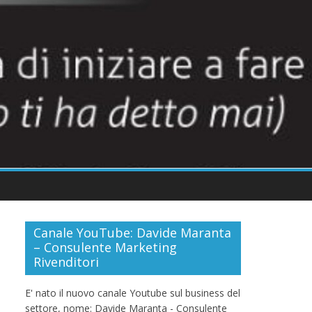
Canale YouTube: Davide Maranta
– Consulente Marketing
Rivenditori
E' nato il nuovo canale Youtube sul business del
settore, nome: Davide Maranta - Consulente