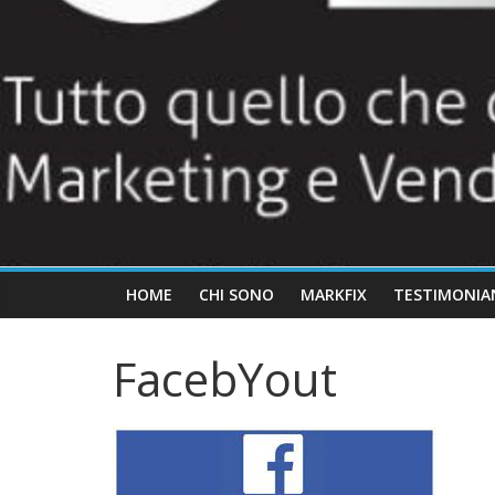
HOME
CHI SONO
MARKFIX
TESTIMONIA
FacebYout