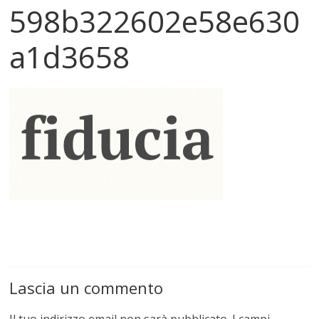
598b322602e58e630
a1d3658
Lascia un commento
Il tuo indirizzo email non sarà pubblicato.
I campi