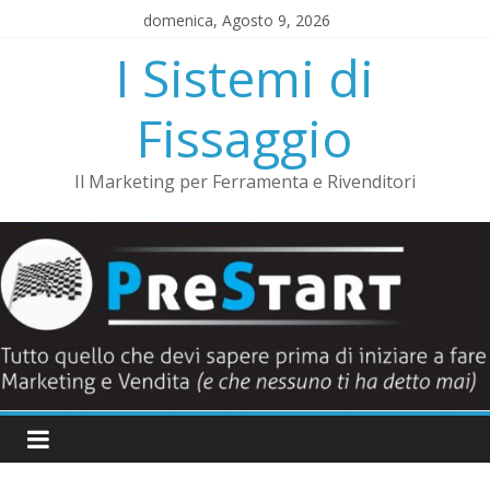
Salta
domenica, Agosto 9, 2026
al
I Sistemi di
contenuto
Fissaggio
Il Marketing per Ferramenta e Rivenditori