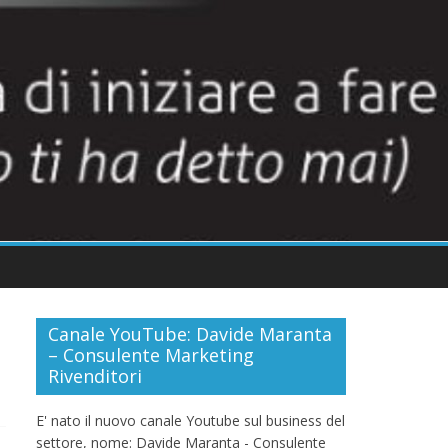
Canale YouTube: Davide Maranta
– Consulente Marketing
Rivenditori
E' nato il nuovo canale Youtube sul business del
settore, nome: Davide Maranta - Consulente