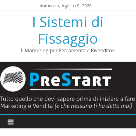
Salta
domenica, Agosto 9, 2026
al
I Sistemi di
contenuto
Fissaggio
Il Marketing per Ferramenta e Rivenditori