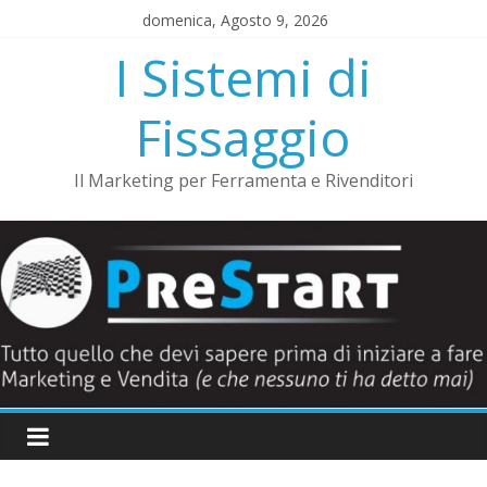
Salta
domenica, Agosto 9, 2026
al
I Sistemi di
contenuto
Fissaggio
Il Marketing per Ferramenta e Rivenditori