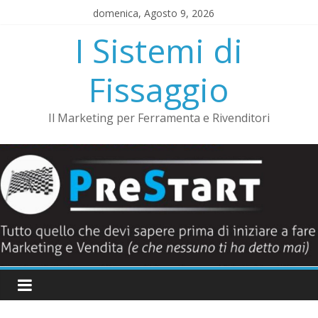
Salta
domenica, Agosto 9, 2026
al
I Sistemi di
contenuto
Fissaggio
Il Marketing per Ferramenta e Rivenditori