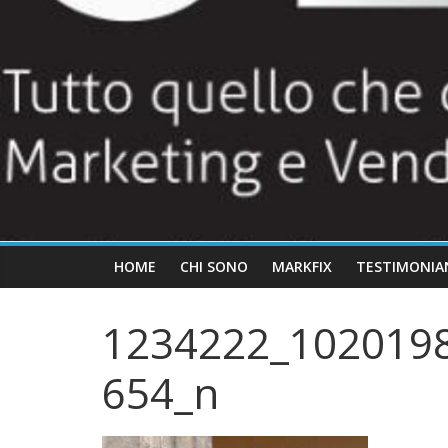
HOME
CHI SONO
MARKFIX
TESTIMONIA
1234222_102019
654_n