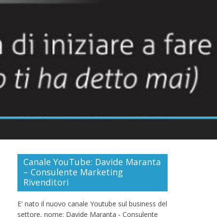
Canale YouTube: Davide Maranta
– Consulente Marketing
Rivenditori
E' nato il nuovo canale Youtube sul business del
settore, nome: Davide Maranta - Consulente