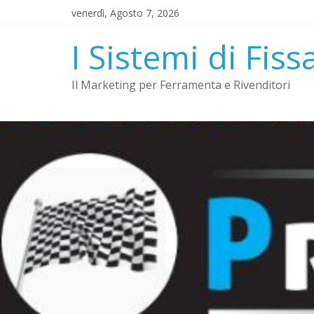
Salta
venerdì, Agosto 7, 2026
al
contenuto
I Sistemi di Fiss
Il Marketing per Ferramenta e Rivenditori