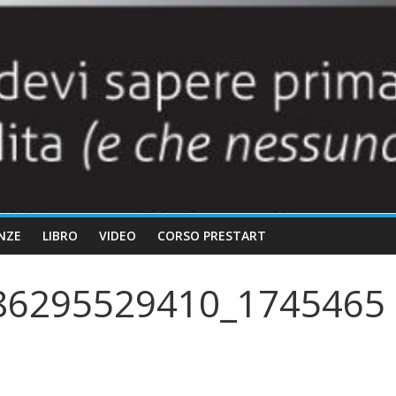
NZE
LIBRO
VIDEO
CORSO PRESTART
86295529410_1745465