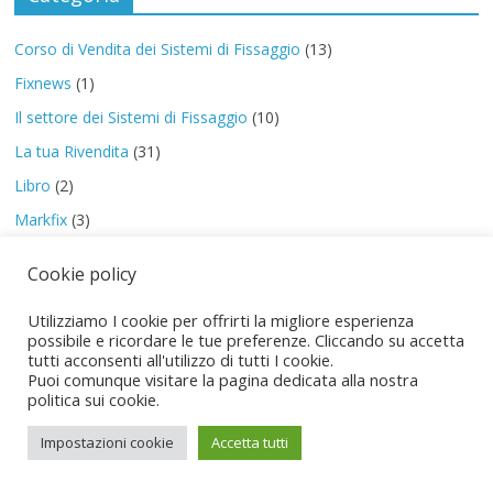
Corso di Vendita dei Sistemi di Fissaggio
(13)
Fixnews
(1)
Il settore dei Sistemi di Fissaggio
(10)
La tua Rivendita
(31)
Libro
(2)
Markfix
(3)
PreStart
(8)
Cookie policy
Special Report
(2)
Utilizziamo I cookie per offrirti la migliore esperienza
possibile e ricordare le tue preferenze. Cliccando su accetta
tutti acconsenti all'utilizzo di tutti I cookie.
Puoi comunque visitare la pagina dedicata alla nostra
politica sui cookie.
Copyright © 2026
I Sistemi di Fissaggio
. Tutti i diritti riservati.
Tema:
ColorMag
di ThemeGrill. Powered by
WordPress
.
Impostazioni cookie
Accetta tutti