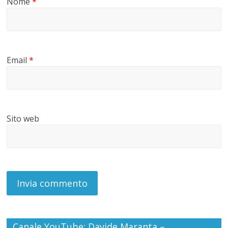
Nome
*
Email
*
Sito web
Canale YouTube: Davide Maranta –