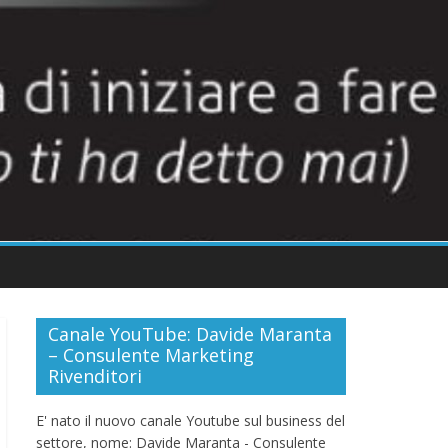
Canale YouTube: Davide Maranta
– Consulente Marketing
Rivenditori
E' nato il nuovo canale Youtube sul business del
settore, nome: Davide Maranta - Consulente